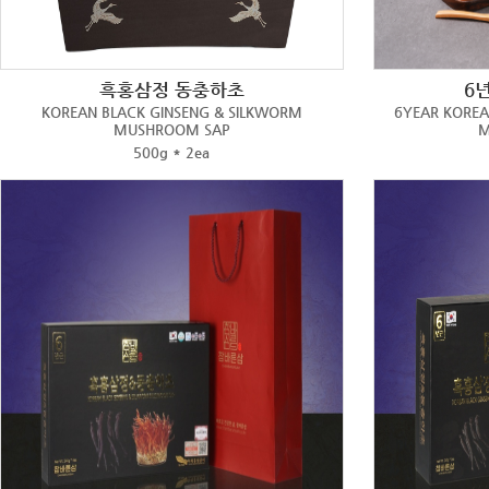
흑홍삼정 동충하초
6
KOREAN BLACK GINSENG & SILKWORM
6YEAR KOREA
MUSHROOM SAP
M
500g * 2ea