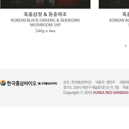
흑홍삼정 & 동충하초
흑
KOREAN BLACK GINSENG & SILKWORM
KOREAN B
MUSHROOM SAP
240g x 4ea