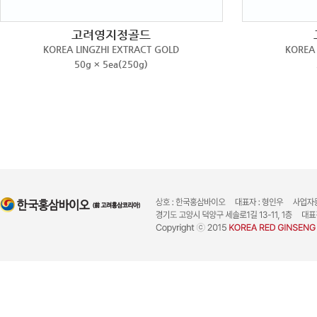
고려영지정골드
KOREA LINGZHI EXTRACT GOLD
KOREA 
50g × 5ea(250g)