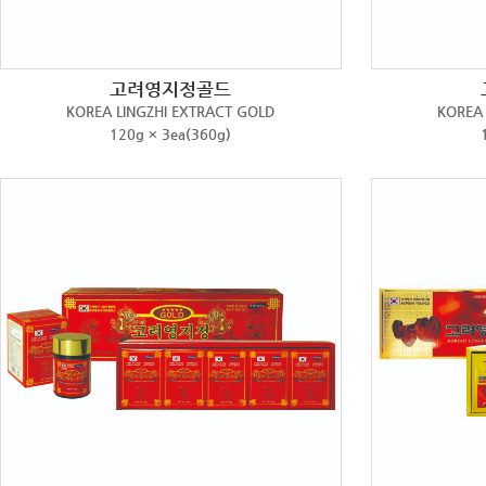
고려영지정골드
KOREA LINGZHI EXTRACT GOLD
KOREA 
120g × 3ea(360g)